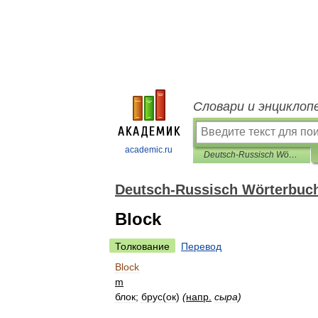
Словари и энциклоп
academic.ru
Deutsch-Russisch Wörterbuch von Milch und Milcherzeugnissen
Deutsch-Russisch Wörterbuch
Block
Толкование
Перевод
Block
m
блок
;
брус
(
ок
)
(
напр
.
сыра
)