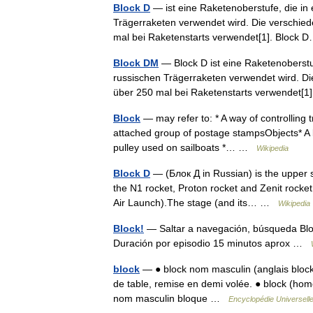
Block D
— ist eine Raketenoberstufe, die in 
Trägerraketen verwendet wird. Die verschied
mal bei Raketenstarts verwendet[1]. Bloc
Block DM
— Block D ist eine Raketenoberstuf
russischen Trägerraketen verwendet wird. Di
über 250 mal bei Raketenstarts verwendet
Block
— may refer to: * A way of controlling 
attached group of postage stampsObjects* A lar
pulley used on sailboats *… …
Wikipedia
Block D
— (Блок Д in Russian) is the upper
the N1 rocket, Proton rocket and Zenit rocket
Air Launch).The stage (and its… …
Wikipedia
Block!
— Saltar a navegación, búsqueda Blo
Duración por episodio 15 minutos aprox …
block
— ● block nom masculin (anglais block,
de table, remise en demi volée. ● block (hom
nom masculin bloque …
Encyclopédie Universell