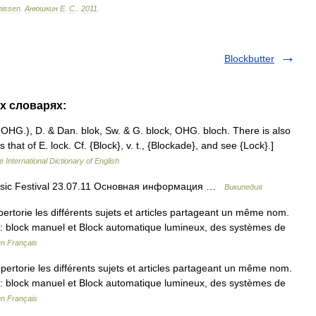
nissen
.
Анюшкин
Е
.
С
.
.
2011
.
Blockbutter
их словарях:
fr. OHG.), D. & Dan. blok, Sw. & G. block, OHG. bloch. There is also
that of E. lock. Cf. {Block}, v. t., {Blockade}, and see {Lock}.]
 International Dictionary of English
usic Festival 23.07.11 Основная информация …
Википедия
torie les différents sujets et articles partageant un même nom.
 à : block manuel et Block automatique lumineux, des systèmes de
en Français
rtorie les différents sujets et articles partageant un même nom.
 à : block manuel et Block automatique lumineux, des systèmes de
en Français