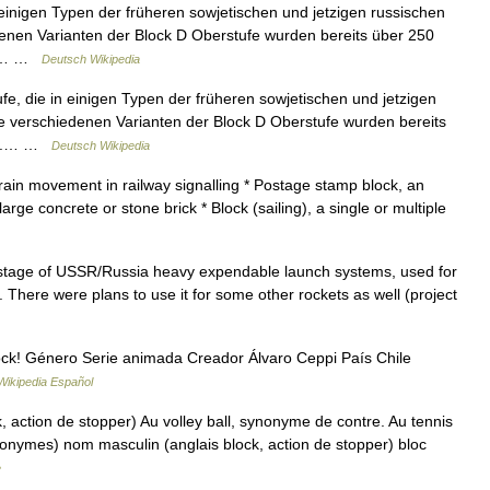
einigen Typen der früheren sowjetischen und jetzigen russischen
enen Varianten der Block D Oberstufe wurden bereits über 250
k D… …
Deutsch Wikipedia
e, die in einigen Typen der früheren sowjetischen und jetzigen
e verschiedenen Varianten der Block D Oberstufe wurden bereits
[1].… …
Deutsch Wikipedia
train movement in railway signalling * Postage stamp block, an
ge concrete or stone brick * Block (sailing), a single or multiple
 stage of USSR/Russia heavy expendable launch systems, used for
. There were plans to use it for some other rockets as well (project
ck! Género Serie animada Creador Álvaro Ceppi País Chile
Wikipedia Español
 action de stopper) Au volley ball, synonyme de contre. Au tennis
onymes) nom masculin (anglais block, action de stopper) bloc
e