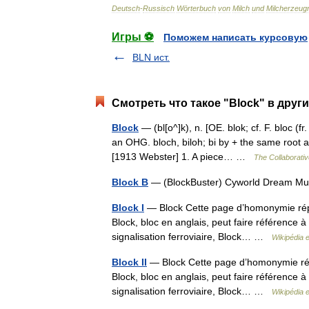
Deutsch
-
Russisch
Wörterbuch
von
Milch
und
Milcherzeug
Игры ⚽
Поможем написать курсовую
BLN ист.
Смотреть что такое "Block" в друг
Block
— (bl[o^]k), n. [OE. blok; cf. F. bloc (
an OHG. bloch, biloh; bi by + the same root as 
[1913 Webster] 1. A piece… …
The Collaborative
Block B
— (BlockBuster) Cyworld Dream M
Block I
— Block Cette page d’homonymie réper
Block, bloc en anglais, peut faire référence
signalisation ferroviaire, Block… …
Wikipédia 
Block II
— Block Cette page d’homonymie répe
Block, bloc en anglais, peut faire référence
signalisation ferroviaire, Block… …
Wikipédia 