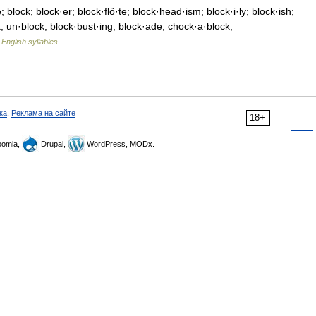
block; block·er; block·flö·te; block·head·ism; block·i·ly; block·ish;
; un·block; block·bust·ing; block·ade; chock·a·block;
…
English syllables
ка
,
Реклама на сайте
18+
omla,
Drupal,
WordPress, MODx.