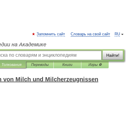
Запомнить сайт
Словарь на свой сайт
RU
едии на Академике
Найти!
Толкования
Переводы
Книги
Игры ⚽
 von Milch und Milcherzeugnissen